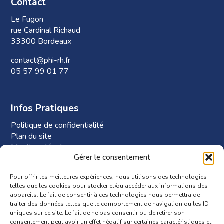
Contact
Le Fugon
rue Cardinal Richaud
33300 Bordeaux
contact@phi-rh.fr
05 57 99 01 77
Infos Pratiques
Politique de confidentialité
Plan du site
Mentions légales
Gérer le consentement
Plan d’accès à Phi-RH
Pour offrir les meilleures expériences, nous utilisons des technologies
telles que les cookies pour stocker et/ou accéder aux informations des
appareils. Le fait de consentir à ces technologies nous permettra de
traiter des données telles que le comportement de navigation ou les ID
uniques sur ce site. Le fait de ne pas consentir ou de retirer son
consentement peut avoir un effet négatif sur certaines caractéristiques et