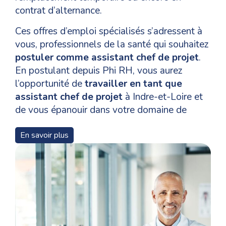
contrat d’alternance.
Ces offres d’emploi spécialisés s’adressent à
vous, professionnels de la santé qui souhaitez
postuler comme assistant chef de projet
.
En postulant depuis Phi RH, vous aurez
l’opportunité de
travailler en tant que
assistant chef de projet
à Indre-et-Loire et
de vous épanouir dans votre domaine de
compétences.
En savoir plus
Pour un
recrutement en tant que assistant
chef de projet
à Tours, les niveaux de
formation, les qualifications et les
compétences nécessaires pour les candidats
varient en fonction des postes et Phi RH vous
accompagne tout au long de votre parcours
de votre candidature à l’annonce jusqu’à votre