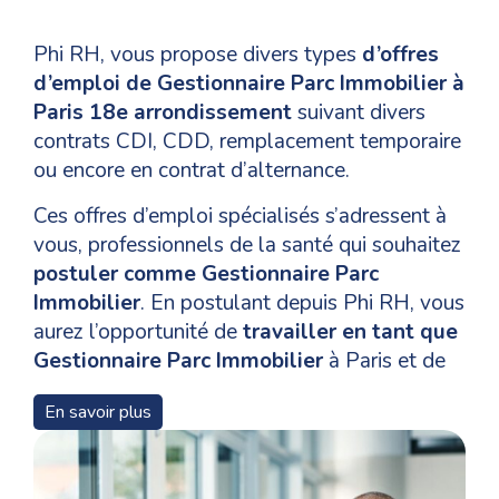
Phi RH, vous propose divers types
d’offres
d’emploi de Gestionnaire Parc Immobilier à
Paris 18e arrondissement
suivant divers
contrats CDI, CDD, remplacement temporaire
ou encore en contrat d’alternance.
Ces offres d’emploi spécialisés s’adressent à
vous, professionnels de la santé qui souhaitez
postuler comme Gestionnaire Parc
Immobilier
. En postulant depuis Phi RH, vous
aurez l’opportunité de
travailler en tant que
Gestionnaire Parc Immobilier
à Paris et de
vous épanouir dans votre domaine de
En savoir plus
compétences.
Pour un
recrutement en tant que
Gestionnaire Parc Immobilier
à Paris 18e