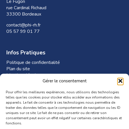
Le Fugon
rue Cardinal Richaud
33300 Bordeaux
contact@phi-rh.fr
05 57 99 01 77
Infos Pratiques
Politique de confidentialité
Plan du site
Mentions légales
Gérer le consentement
Plan d’accès à Phi-RH
Pour offrir les meilleures expériences, nous utilisons des technologies
telles que les cookies pour stocker et/ou accéder aux informations des
appareils. Le fait de consentir à ces technologies nous permettra de
traiter des données telles que le comportement de navigation ou les ID
uniques sur ce site. Le fait de ne pas consentir ou de retirer son
consentement peut avoir un effet négatif sur certaines caractéristiques et
fonctions.