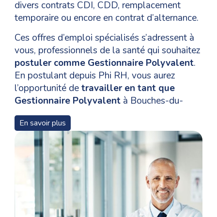
divers contrats CDI, CDD, remplacement
temporaire ou encore en contrat d’alternance.
Ces offres d’emploi spécialisés s’adressent à
vous, professionnels de la santé qui souhaitez
postuler comme Gestionnaire Polyvalent
.
En postulant depuis Phi RH, vous aurez
l’opportunité de
travailler en tant que
Gestionnaire Polyvalent
à Bouches-du-
Rhône et de vous épanouir dans votre
En savoir plus
domaine de compétences.
Pour un
recrutement en tant que
Gestionnaire Polyvalent
à Marseille 16e
arrondissement, les niveaux de formation, les
qualifications et les compétences nécessaires
pour les candidats varient en fonction des
postes et Phi RH vous accompagne tout au