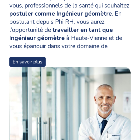
vous, professionnels de la santé qui souhaitez
postuler comme Ingénieur géomètre
. En
postulant depuis Phi RH, vous aurez
l’opportunité de
travailler en tant que
Ingénieur géomètre
à Haute-Vienne et de
vous épanouir dans votre domaine de
compétences.
En savoir plus
Pour un
recrutement en tant que Ingénieur
géomètre
à Limoges, les niveaux de
formation, les qualifications et les
compétences nécessaires pour les candidats
varient en fonction des postes et Phi RH vous
accompagne tout au long de votre parcours
de votre candidature à l’annonce jusqu’à votre
prise de poste..