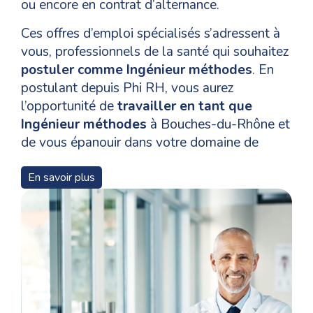
ou encore en contrat d’alternance.
Ces offres d’emploi spécialisés s’adressent à
vous, professionnels de la santé qui souhaitez
postuler comme Ingénieur méthodes
. En
postulant depuis Phi RH, vous aurez
l’opportunité de
travailler en tant que
Ingénieur méthodes
à Bouches-du-Rhône et
de vous épanouir dans votre domaine de
compétences.
En savoir plus
Pour un
recrutement en tant que Ingénieur
méthodes
à Marseille 3e arrondissement, les
niveaux de formation, les qualifications et les
compétences nécessaires pour les candidats
varient en fonction des postes et Phi RH vous
accompagne tout au long de votre parcours
de votre candidature à l’annonce jusqu’à votre