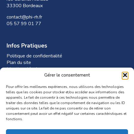
33300 Bordeaux
contact@phi-rh.fr
05 57 99 01 77
Infos Pratiques
Politique de confidentialité
Plan du site
Mentions légales
Gérer le consentement
Plan d’accès à Phi-RH
Pour offrir les meilleures expériences, nous utilisons des technologies
telles que les cookies pour stocker et/ou accéder aux informations des
appareils. Le fait de consentir à ces technologies nous permettra de
traiter des données telles que le comportement de navigation ou les ID
uniques sur ce site. Le fait de ne pas consentir ou de retirer son
consentement peut avoir un effet négatif sur certaines caractéristiques et
fonctions.