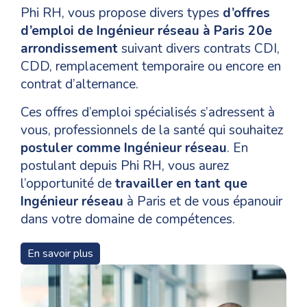
Phi RH, vous propose divers types
d’offres
d’emploi de Ingénieur réseau à Paris 20e
arrondissement
suivant divers contrats CDI,
CDD, remplacement temporaire ou encore en
contrat d’alternance.
Ces offres d’emploi spécialisés s’adressent à
vous, professionnels de la santé qui souhaitez
postuler comme Ingénieur réseau
. En
postulant depuis Phi RH, vous aurez
l’opportunité de
travailler en tant que
Ingénieur réseau
à Paris et de vous épanouir
dans votre domaine de compétences.
Pour un
recrutement en tant que Ingénieur
En savoir plus
réseau
à Paris 20e arrondissement, les
niveaux de formation, les qualifications et les
compétences nécessaires pour les candidats