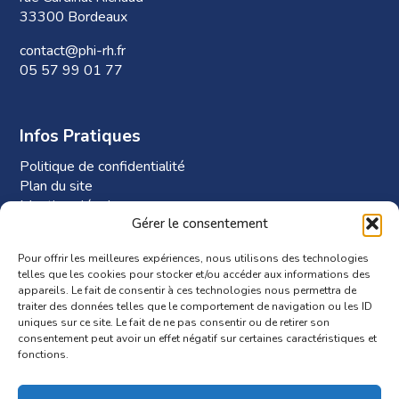
33300 Bordeaux
contact@phi-rh.fr
05 57 99 01 77
Infos Pratiques
Politique de confidentialité
Plan du site
Mentions légales
Gérer le consentement
Plan d’accès à Phi-RH
Pour offrir les meilleures expériences, nous utilisons des technologies
telles que les cookies pour stocker et/ou accéder aux informations des
appareils. Le fait de consentir à ces technologies nous permettra de
traiter des données telles que le comportement de navigation ou les ID
uniques sur ce site. Le fait de ne pas consentir ou de retirer son
consentement peut avoir un effet négatif sur certaines caractéristiques et
fonctions.