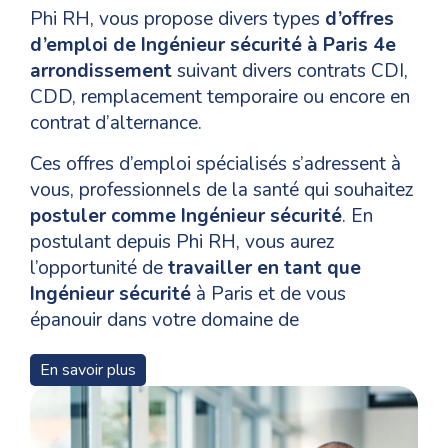
Phi RH, vous propose divers types
d’offres
d’emploi de Ingénieur sécurité à Paris 4e
arrondissement
suivant divers contrats CDI,
CDD, remplacement temporaire ou encore en
contrat d’alternance.
Ces offres d’emploi spécialisés s’adressent à
vous, professionnels de la santé qui souhaitez
postuler comme Ingénieur sécurité
. En
postulant depuis Phi RH, vous aurez
l’opportunité de
travailler en tant que
Ingénieur sécurité
à Paris et de vous
épanouir dans votre domaine de
compétences.
En savoir plus
Pour un
recrutement en tant que Ingénieur
sécurité
à Paris 4e arrondissement, les
niveaux de formation, les qualifications et les