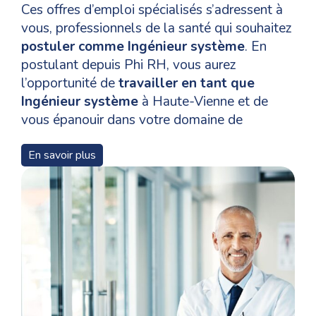
Ces offres d’emploi spécialisés s’adressent à
vous, professionnels de la santé qui souhaitez
postuler comme Ingénieur système
. En
postulant depuis Phi RH, vous aurez
l’opportunité de
travailler en tant que
Ingénieur système
à Haute-Vienne et de
vous épanouir dans votre domaine de
compétences.
En savoir plus
Pour un
recrutement en tant que Ingénieur
système
à Limoges, les niveaux de formation,
les qualifications et les compétences
nécessaires pour les candidats varient en
fonction des postes et Phi RH vous
accompagne tout au long de votre parcours
de votre candidature à l’annonce jusqu’à votre
prise de poste..