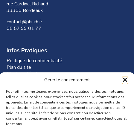
rue Cardinal Richaud
33300 Bordeaux
contact@phi-rh.fr
05 57 99 01 77
Infos Pratiques
Politique de confidentialité
Plan du site
Mentions légales
Gérer le consentement
Plan d’accès à Phi-RH
Pour offrir les meilleures expériences, nous utilisons des technologies
telles que les cookies pour stocker et/ou accéder aux informations des
appareils. Le fait de consentir à ces technologies nous permettra de
traiter des données telles que le comportement de navigation ou les ID
uniques sur ce site. Le fait de ne pas consentir ou de retirer son
consentement peut avoir un effet négatif sur certaines caractéristiques et
fonctions.