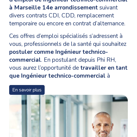
à Marseille 14e arrondissement
suivant
divers contrats CDI, CDD, remplacement
temporaire ou encore en contrat d’alternance.
Ces offres d’emploi spécialisés s’adressent à
vous, professionnels de la santé qui souhaitez
postuler comme Ingénieur technico-
commercial
. En postulant depuis Phi RH,
vous aurez l’opportunité de
travailler en tant
que Ingénieur technico-commercial
à
Bouches-du-Rhône et de vous épanouir dans
En savoir plus
votre domaine de compétences.
Pour un
recrutement en tant que Ingénieur
technico-commercial
à Marseille 14e
arrondissement, les niveaux de formation, les
qualifications et les compétences nécessaires
pour les candidats varient en fonction des