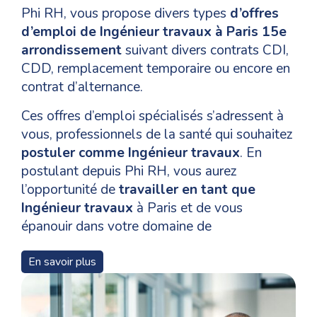
Phi RH, vous propose divers types
d’offres
d’emploi de Ingénieur travaux à Paris 15e
arrondissement
suivant divers contrats CDI,
CDD, remplacement temporaire ou encore en
contrat d’alternance.
Ces offres d’emploi spécialisés s’adressent à
vous, professionnels de la santé qui souhaitez
postuler comme Ingénieur travaux
. En
postulant depuis Phi RH, vous aurez
l’opportunité de
travailler en tant que
Ingénieur travaux
à Paris et de vous
épanouir dans votre domaine de
compétences.
En savoir plus
Pour un
recrutement en tant que Ingénieur
travaux
à Paris 15e arrondissement, les
niveaux de formation, les qualifications et les