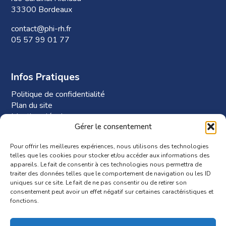
33300 Bordeaux
contact@phi-rh.fr
05 57 99 01 77
Infos Pratiques
Politique de confidentialité
Plan du site
Mentions légales
Gérer le consentement
Plan d’accès à Phi-RH
Pour offrir les meilleures expériences, nous utilisons des technologies
telles que les cookies pour stocker et/ou accéder aux informations des
appareils. Le fait de consentir à ces technologies nous permettra de
traiter des données telles que le comportement de navigation ou les ID
uniques sur ce site. Le fait de ne pas consentir ou de retirer son
consentement peut avoir un effet négatif sur certaines caractéristiques et
fonctions.