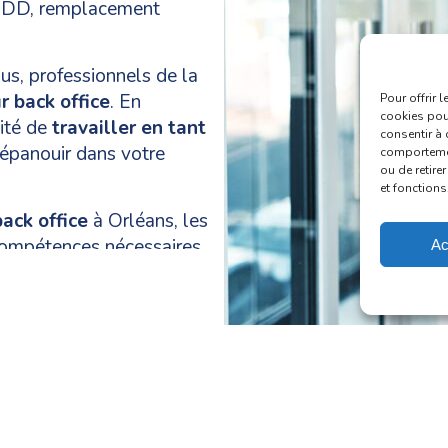
 CDD, remplacement
us, professionnels de la
 back office
. En
Pour offrir 
cookies pour
nité de
travailler en tant
consentir à 
 épanouir dans votre
comportement
ou de retire
et fonctions
ack office
à Orléans, les
 compétences nécessaires
Ac
tes et Phi RH vous
votre candidature à