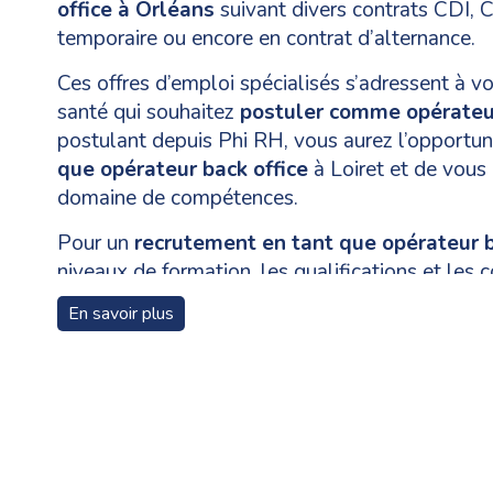
office à Orléans
suivant divers contrats CDI,
temporaire ou encore en contrat d’alternance.
Ces offres d’emploi spécialisés s’adressent à vo
santé qui souhaitez
postuler comme opérateur
postulant depuis Phi RH, vous aurez l’opportu
que opérateur back office
à Loiret et de vous
domaine de compétences.
Pour un
recrutement en tant que opérateur b
niveaux de formation, les qualifications et les
pour les candidats varient en fonction des pos
En savoir plus
accompagne tout au long de votre parcours de 
l’annonce jusqu’à votre prise de poste..