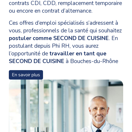
contrats CDI, CDD, remplacement temporaire
ou encore en contrat d’alternance.
Ces offres d’emploi spécialisés s’adressent à
vous, professionnels de la santé qui souhaitez
postuler comme SECOND DE CUISINE
. En
postulant depuis Phi RH, vous aurez
l’opportunité de
travailler en tant que
SECOND DE CUISINE
à Bouches-du-Rhône
et de vous épanouir dans votre domaine de
En savoir plus
compétences.
Pour un
recrutement en tant que SECOND
DE CUISINE
à Marseille 8e arrondissement,
les niveaux de formation, les qualifications et
les compétences nécessaires pour les
candidats varient en fonction des postes et
Phi RH vous accompagne tout au long de