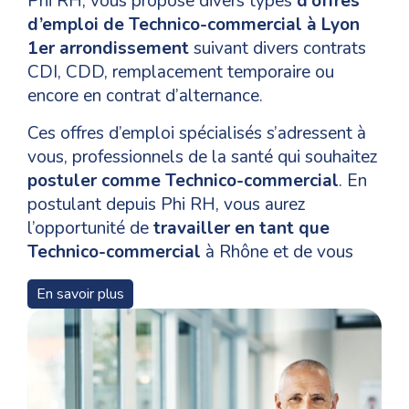
Phi RH, vous propose divers types
d’offres
d’emploi de Technico-commercial à Lyon
1er arrondissement
suivant divers contrats
CDI, CDD, remplacement temporaire ou
encore en contrat d’alternance.
Ces offres d’emploi spécialisés s’adressent à
vous, professionnels de la santé qui souhaitez
postuler comme Technico-commercial
. En
postulant depuis Phi RH, vous aurez
l’opportunité de
travailler en tant que
Technico-commercial
à Rhône et de vous
épanouir dans votre domaine de
En savoir plus
compétences.
Pour un
recrutement en tant que Technico-
commercial
à Lyon 1er arrondissement, les
niveaux de formation, les qualifications et les
compétences nécessaires pour les candidats