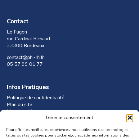
Contact
Le Fugon
rue Cardinal Richaud
33300 Bordeaux
contact@phi-rh.fr
05 57 99 01 77
Infos Pratiques
Politique de confidentialité
Plan du site
Mentions légales
Gérer le consentement
Plan d’accès à Phi-RH
Pour offrir les meilleures expériences, nous utilisons des technologies
telles que les cookies pour stocker et/ou accéder aux informations des