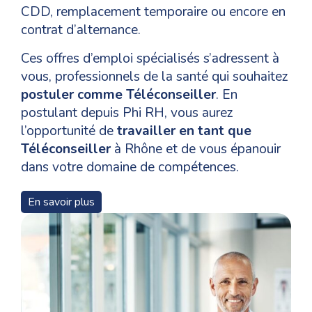
CDD, remplacement temporaire ou encore en
contrat d’alternance.
Ces offres d’emploi spécialisés s’adressent à
vous, professionnels de la santé qui souhaitez
postuler comme Téléconseiller
. En
postulant depuis Phi RH, vous aurez
l’opportunité de
travailler en tant que
Téléconseiller
à Rhône et de vous épanouir
dans votre domaine de compétences.
Pour un
recrutement en tant que
En savoir plus
Téléconseiller
à Lyon 1er arrondissement,
les niveaux de formation, les qualifications et
les compétences nécessaires pour les
candidats varient en fonction des postes et
Phi RH vous accompagne tout au long de
votre parcours de votre candidature à