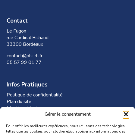
Contact
Le Fugon
rue Cardinal Richaud
33300 Bordeaux
contact@phi-rh.fr
05 57 99 01 77
Infos Pratiques
Politique de confidentialité
Plan du site
Mentions légales
Gérer le consentement
Plan d’accès à Phi-RH
Pour offrir les meilleures expériences, nous utilisons des technologies
telles que les cookies pour stocker et/ou accéder aux informations des