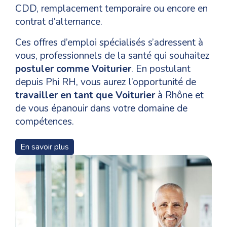
CDD, remplacement temporaire ou encore en
contrat d’alternance.
Ces offres d’emploi spécialisés s’adressent à
vous, professionnels de la santé qui souhaitez
postuler comme Voiturier
. En postulant
depuis Phi RH, vous aurez l’opportunité de
travailler en tant que Voiturier
à Rhône et
de vous épanouir dans votre domaine de
compétences.
Pour un
recrutement en tant que Voiturier
à
En savoir plus
Lyon 3e arrondissement, les niveaux de
formation, les qualifications et les
compétences nécessaires pour les candidats
varient en fonction des postes et Phi RH vous
accompagne tout au long de votre parcours
de votre candidature à l’annonce jusqu’à votre